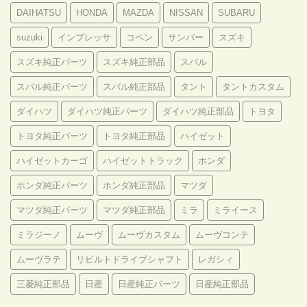
DAIHATSU
HONDA
MAZDA
NISSAN
SUBARU
suzuki
インプレッサ
コペン
サンバー
スズキ
スズキ純正パーツ
スズキ純正部品
スバル
スバル純正パーツ
スバル純正部品
タント
タントカスタム
ダイハツ
ダイハツ純正パーツ
ダイハツ純正部品
トヨタ
トヨタ純正パーツ
トヨタ純正部品
ハイゼット
ハイゼットカーゴ
ハイゼットトラック
ホンダ
ホンダ純正パーツ
ホンダ純正部品
マツダ
マツダ純正パーツ
マツダ純正部品
ミラ
ミライース
ミラジーノ
ムーヴ
ムーヴカスタム
ムーヴコンテ
ムーヴラテ
リビルトドライブシャフト
レガシィ
三菱純正部品
日産
日産純正パーツ
日産純正部品