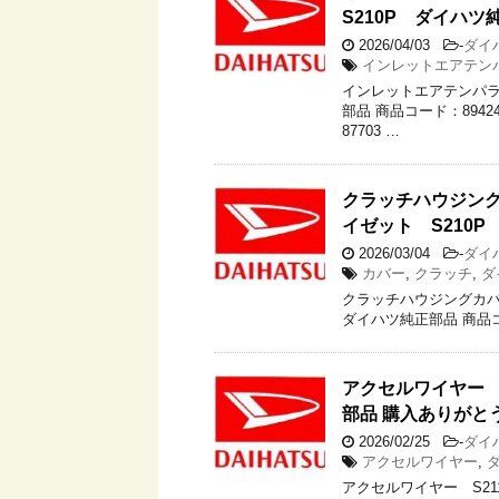
S210P ダイハ
2026/04/03
-
ダイ
インレットエアテン
インレットエアテンパラチ
部品 商品コード：8942
87703 …
クラッチハウジングカバ
イゼット S210
2026/03/04
-
ダイ
カバー
,
クラッチ
,
ダ
クラッチハウジングカバー+O
ダイハツ純正部品 商品コード：
アクセルワイヤー S
部品 購入ありがと
2026/02/25
-
ダイ
アクセルワイヤー
,
アクセルワイヤー S21