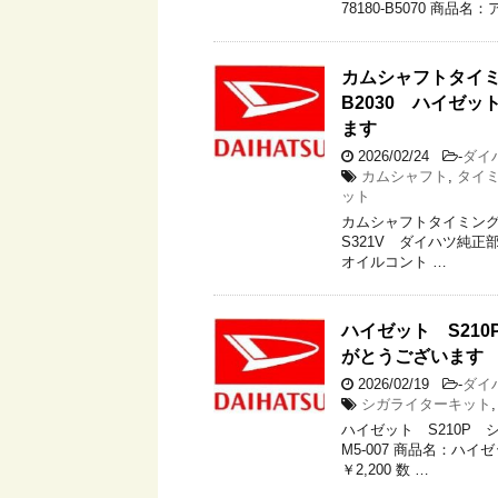
78180-B5070 商品
カムシャフトタイミン
B2030 ハイゼッ
ます
2026/02/24
-
ダイ
カムシャフト
,
タイミ
ット
カムシャフトタイミングオ
S321V ダイハツ純正部
オイルコント …
ハイゼット S21
がとうございます
2026/02/19
-
ダイ
シガライターキット
ハイゼット S210P 
M5-007 商品名：ハ
￥2,200 数 …