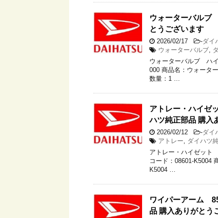
ウォーターバルブ 
とうございます
2026/02/17
-
ダイ
ウォーターバルブ
,
ウォーターバルブ ハイゼッ
000 商品名：ウォータ
数量：1 …
アトレー・ハイゼット
ハツ純正部品 購入
2026/02/12
-
ダイ
アトレー
,
ダイハツ
アトレー・ハイゼット フ
コード：08601-K50
K5004 …
ワイパーアーム 85
品 購入ありがとう