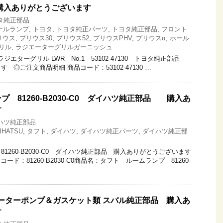
購入ありがとうございます
タ純正部品
ナルランプ
,
トヨタ
,
トヨタ純正パーツ
,
トヨタ純正部品
,
フロント
リウス
,
プリウス30
,
プリウス52
,
プリウスPHV
,
プリウスα
,
ホール
リル
,
ラジエーターグリルガーニッシュ
 ラジエターグリル LWR No.1 53102-47130 トヨタ純正部品
 ◎ご注文商品明細 商品コード：53102-47130 …
 81260-B2030-C0 ダイハツ純正部品 購入あ
す
ハツ純正部品
IHATSU
,
タフト
,
ダイハツ
,
ダイハツ純正パーツ
,
ダイハツ純正部
1260-B2030-C0 ダイハツ純正部品 購入ありがとうございます
ド：81260-B2030-C0商品名：タフト ルームランプ 81260-
ウォーターポンプ＆ガスケット類 スバル純正部品 購入あ
す