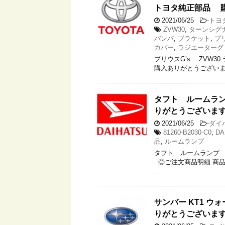
トヨタ純正部品 
2021/06/25
-
トヨ
ZVW30
,
ターンシグ
バンパ
,
ブラケット
,
プ
カバー
,
ラジエーターグ
プリウスG’s ZVW30
購入ありがとうございます
タフト ルームランプ
りがとうございま
2021/06/25
-
ダイ
81260-B2030-C0
,
DA
品
,
ルームランプ
タフト ルームランプ 8
◎ご注文商品明細 商品コー
…
サンバー KT1 
りがとうございま