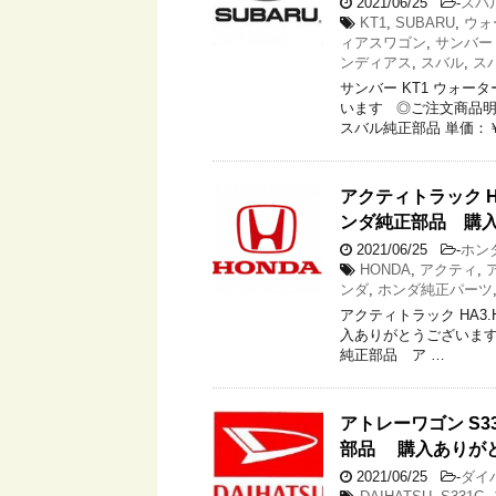
2021/06/25
-
スバ
KT1
,
SUBARU
,
ウォ
ィアスワゴン
,
サンバー
ンディアス
,
スバル
,
ス
サンバー KT1 ウォ
います ◎ご注文商品明
スバル純正部品 単価：￥
アクティトラック H
ンダ純正部品 購
2021/06/25
-
ホン
HONDA
,
アクティ
,
ンダ
,
ホンダ純正パーツ
アクティトラック HA3
入ありがとうございます 
純正部品 ア …
アトレーワゴン S3
部品 購入ありが
2021/06/25
-
ダイ