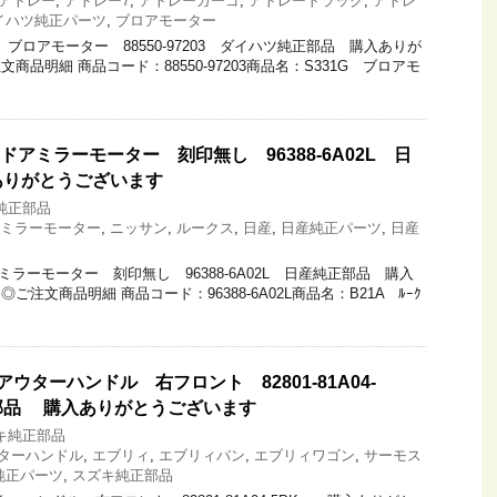
アトレー
,
アトレー7
,
アトレーカーゴ
,
アトレートラック
,
アトレ
イハツ純正パーツ
,
ブロアモーター
G ブロアモーター 88550-97203 ダイハツ純正部品 購入ありが
品明細 商品コード：88550-97203商品名：S331G ブロアモ
左ドアミラーモーター 刻印無し 96388-6A02L 日
ありがとうございます
純正部品
ミラーモーター
,
ニッサン
,
ルークス
,
日産
,
日産純正パーツ
,
日産
アミラーモーター 刻印無し 96388-6A02L 日産純正部品 購入
注文商品明細 商品コード：96388-6A02L商品名：B21A ﾙｰｸ
アウターハンドル 右フロント 82801-81A04-
部品 購入ありがとうございます
キ純正部品
ターハンドル
,
エブリィ
,
エブリィバン
,
エブリィワゴン
,
サーモス
純正パーツ
,
スズキ純正部品