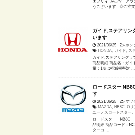
エブリィ DA17V アウ
うございます ◎ご注文商品
…
ガイド,ステアリ
います
2021/06/25
-
ホン
HONDA
,
ガイド
,
ス
ガイド,ステアリング
商品明細 商品名：ガイド
量：1※は軽減税率対 …
ロードスター NB
す
2021/06/25
-
マツ
MAZDA
,
NB8C
,
Oリ
ユーノスロードスター
,
ロードスター NB8C
品明細 商品コード：NC10
ターコ …