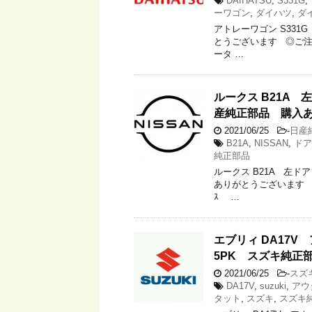
DAIHATSU
,
S331G
,
ーワゴン
,
ダイハツ
,
ダ
アトレーワゴン S331
とうございます ◎ご注文商
ータ …
ルークス B21A 
産純正部品 購入
2021/06/25
-
日産
B21A
,
NISSAN
,
ドア
純正部品
ルークス B21A 左ド
ありがとうございます ◎ご
ｽ …
エブリィ DA17V 
5PK スズキ純正
2021/06/25
-
スズ
DA17V
,
suzuki
,
アウ
タット
,
スズキ
,
スズキ