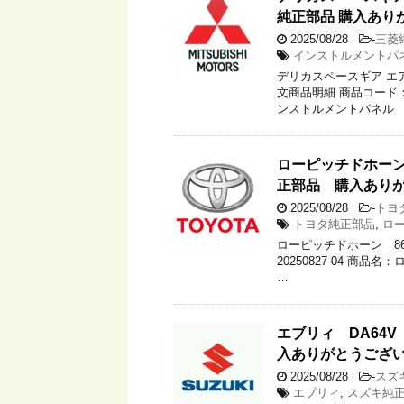
純正部品 購入あり
2025/08/28
-
三菱
インストルメントパ
デリカスペースギア エ
文商品明細 商品コード：
ンストルメントパネル 
ローピッチドホーン 
正部品 購入あり
2025/08/28
-
トヨ
トヨタ純正部品
,
ロ
ローピッチドホーン 86
20250827-04 商品
…
エブリィ DA64V
入ありがとうござ
2025/08/28
-
スズ
エブリィ
,
スズキ純