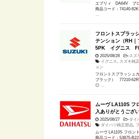
エブリィ DA64V ブ
商品コード：74140-82
…
フロントスプラッシ
テンション（RH｜ブラッ
5PK イグニス 
2025/08/28
-
スズ
イグニス
,
スズキ純
ョン
フロントスプラッシュガ
ブラック） 77210-62R
◎ …
ムーヴ LA110S
入ありがとうござ
2025/08/27
-
ダイ
ダイハツ純正部品
,
ムーヴ LA110S フ
商品コード：53875-B22