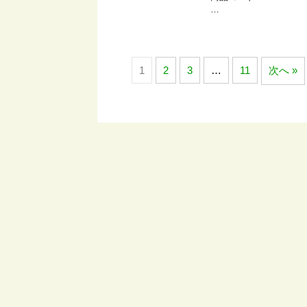
…
1
2
3
…
11
次へ »