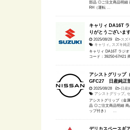
部品 ◎ご注文商品明細 商
RH（運転 …
キャリィ DA16T 
りがとうございま
2025/08/29
-
スズ
キャリィ
,
スズキ純
キャリィ DA16T ラジ
コード：39250-67H21
アシストグリップ（
GFC27 日産純
2025/08/28
-
日産
アシストグリップ
,
アシストグリップ（金属製
品 ◎ご注文商品明細 商
ップ付き） …
デリカスペースギア