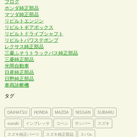
ブログ
ホンダ純正部品
マツダ純正部品
リビルトエンジン
リビルトギアボックス
リビルトドライブシャフト
リビルトパワステポンプ
レクサス純正部品
三菱ふそうトラックバス純正部品
三菱純正部品
光岡自動車
日産純正部品
日野純正部品
車両診断機
タグ
DAIHATSU
HONDA
MAZDA
NISSAN
SUBARU
suzuki
インプレッサ
コペン
サンバー
スズキ
スズキ純正パーツ
スズキ純正部品
スバル