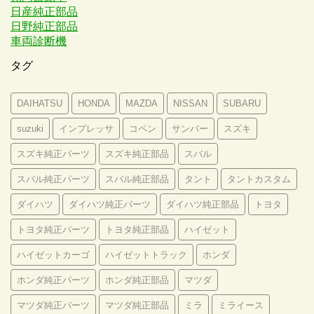
日産純正部品
日野純正部品
車両診断機
タグ
DAIHATSU
HONDA
MAZDA
NISSAN
SUBARU
suzuki
インプレッサ
コペン
サンバー
スズキ
スズキ純正パーツ
スズキ純正部品
スバル
スバル純正パーツ
スバル純正部品
タント
タントカスタム
ダイハツ
ダイハツ純正パーツ
ダイハツ純正部品
トヨタ
トヨタ純正パーツ
トヨタ純正部品
ハイゼット
ハイゼットカーゴ
ハイゼットトラック
ホンダ
ホンダ純正パーツ
ホンダ純正部品
マツダ
マツダ純正パーツ
マツダ純正部品
ミラ
ミライース