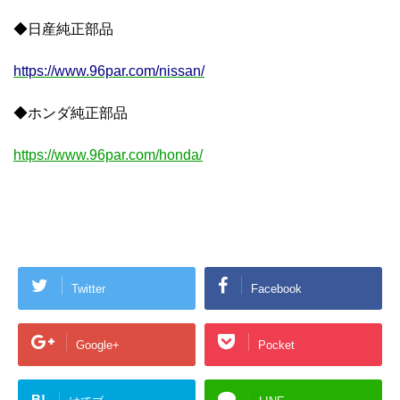
◆日産純正部品
https://www.96par.com/nissan/
◆ホンダ純正部品
https://www.96par.com/honda/
Twitter
Facebook
Google+
Pocket
B!