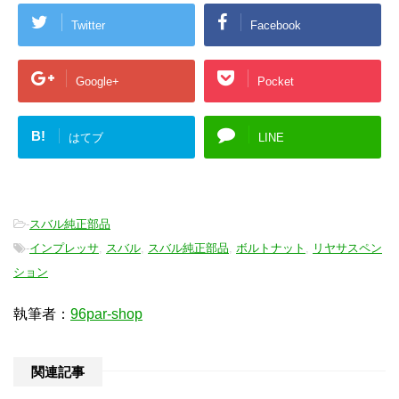
Twitter
Facebook
Google+
Pocket
B!
はてブ
LINE
-
スバル純正部品
-
インプレッサ
,
スバル
,
スバル純正部品
,
ボルトナット
,
リヤサスペン
ション
執筆者：
96par-shop
関連記事