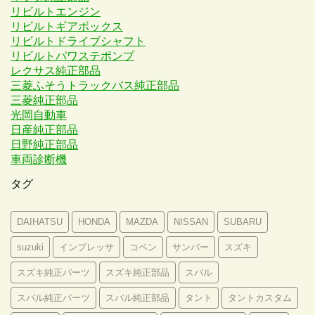
リビルトエンジン
リビルトギアボックス
リビルトドライブシャフト
リビルトパワステポンプ
レクサス純正部品
三菱ふそうトラックバス純正部品
三菱純正部品
光岡自動車
日産純正部品
日野純正部品
車両診断機
タグ
DAIHATSU
HONDA
MAZDA
NISSAN
SUBARU
suzuki
インプレッサ
コペン
サンバー
スズキ
スズキ純正パーツ
スズキ純正部品
スバル
スバル純正パーツ
スバル純正部品
タント
タントカスタム