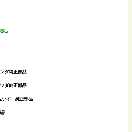
確認
』
ホンダ純正部品
マツダ純正部品
,いすゞ純正部品
部品