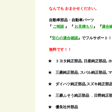
なんでも おまかせください。
自動車部品・自動車パーツ
『
ご相談
』 『
お見積もり
』 『
適合
『
安心の適合確認
』でフルサポート！
無料です！！
★ トヨタ純正部品, 日産純正部品, 
★ 三菱純正部品, スバル純正部品, 
★ ダイハツ純正部品,スズキ純正部品
★
三菱ふそう
純正部品
，
日野純正
★ 優良社外部品