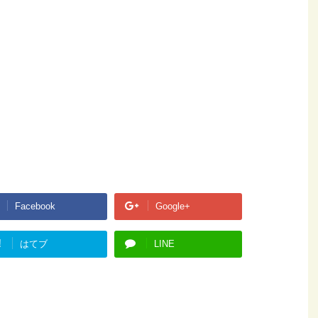
Facebook
Google+
!
はてブ
LINE