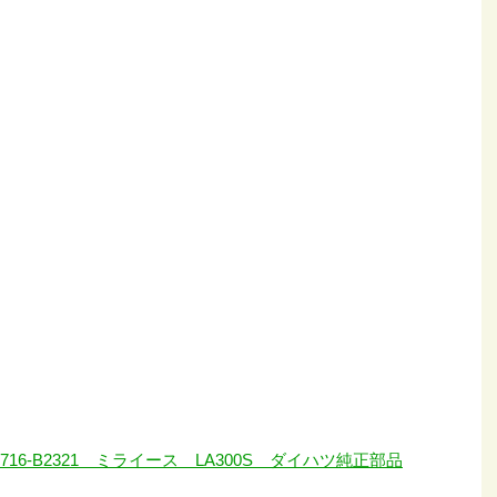
6-B2321 ミライース LA300S ダイハツ純正部品