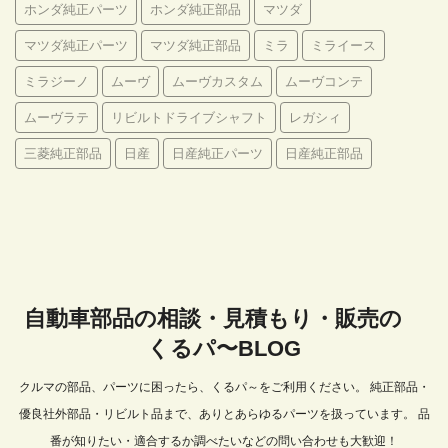
ホンダ純正パーツ
ホンダ純正部品
マツダ
マツダ純正パーツ
マツダ純正部品
ミラ
ミライース
ミラジーノ
ムーヴ
ムーヴカスタム
ムーヴコンテ
ムーヴラテ
リビルトドライブシャフト
レガシィ
三菱純正部品
日産
日産純正パーツ
日産純正部品
自動車部品の相談・見積もり・販売の
くるパ〜BLOG
クルマの部品、パーツに困ったら、くるパ～をご利用ください。 純正部品・
優良社外部品・リビルト品まで、ありとあらゆるパーツを扱っています。 品
番が知りたい・適合するか調べたいなどの問い合わせも大歓迎！