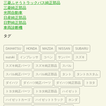
三菱ふそうトラックバス純正部品
三菱純正部品
光岡自動車
日産純正部品
日野純正部品
車両診断機
タグ
DAIHATSU
HONDA
MAZDA
NISSAN
SUBARU
suzuki
インプレッサ
コペン
サンバー
スズキ
スズキ純正パーツ
スズキ純正部品
スバル
スバル純正パーツ
スバル純正部品
タント
タントカスタム
ダイハツ
ダイハツ純正パーツ
ダイハツ純正部品
トヨタ
トヨタ純正パーツ
トヨタ純正部品
ハイゼット
ハイゼットカーゴ
ハイゼットトラック
ホンダ