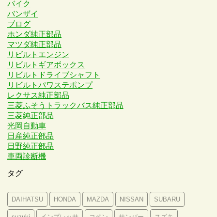
バイク
バンザイ
ブログ
ホンダ純正部品
マツダ純正部品
リビルトエンジン
リビルトギアボックス
リビルトドライブシャフト
リビルトパワステポンプ
レクサス純正部品
三菱ふそうトラックバス純正部品
三菱純正部品
光岡自動車
日産純正部品
日野純正部品
車両診断機
タグ
DAIHATSU
HONDA
MAZDA
NISSAN
SUBARU
suzuki
インプレッサ
コペン
サンバー
スズキ