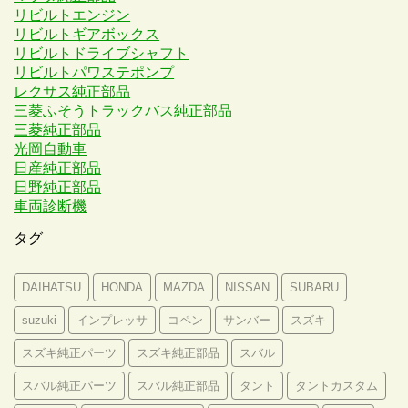
リビルトエンジン
リビルトギアボックス
リビルトドライブシャフト
リビルトパワステポンプ
レクサス純正部品
三菱ふそうトラックバス純正部品
三菱純正部品
光岡自動車
日産純正部品
日野純正部品
車両診断機
タグ
DAIHATSU
HONDA
MAZDA
NISSAN
SUBARU
suzuki
インプレッサ
コペン
サンバー
スズキ
スズキ純正パーツ
スズキ純正部品
スバル
スバル純正パーツ
スバル純正部品
タント
タントカスタム