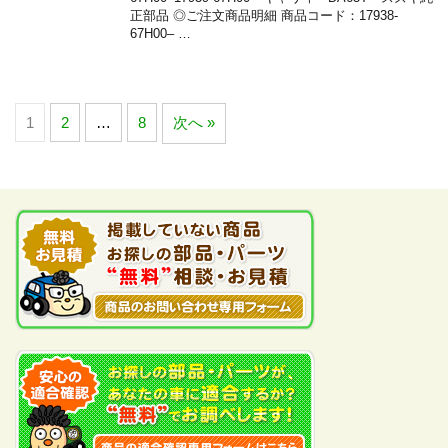
正部品 ◎ご注文商品明細 商品コード：17938-
67H00– …
1
2
…
8
次へ »