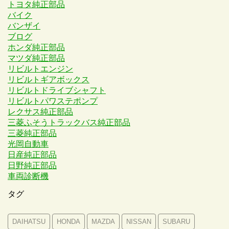
トヨタ純正部品
バイク
バンザイ
ブログ
ホンダ純正部品
マツダ純正部品
リビルトエンジン
リビルトギアボックス
リビルトドライブシャフト
リビルトパワステポンプ
レクサス純正部品
三菱ふそうトラックバス純正部品
三菱純正部品
光岡自動車
日産純正部品
日野純正部品
車両診断機
タグ
DAIHATSU
HONDA
MAZDA
NISSAN
SUBARU