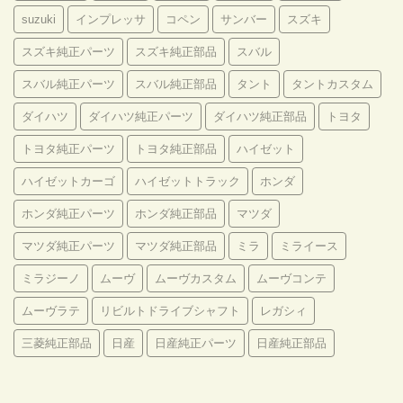
suzuki
インプレッサ
コペン
サンバー
スズキ
スズキ純正パーツ
スズキ純正部品
スバル
スバル純正パーツ
スバル純正部品
タント
タントカスタム
ダイハツ
ダイハツ純正パーツ
ダイハツ純正部品
トヨタ
トヨタ純正パーツ
トヨタ純正部品
ハイゼット
ハイゼットカーゴ
ハイゼットトラック
ホンダ
ホンダ純正パーツ
ホンダ純正部品
マツダ
マツダ純正パーツ
マツダ純正部品
ミラ
ミライース
ミラジーノ
ムーヴ
ムーヴカスタム
ムーヴコンテ
ムーヴラテ
リビルトドライブシャフト
レガシィ
三菱純正部品
日産
日産純正パーツ
日産純正部品