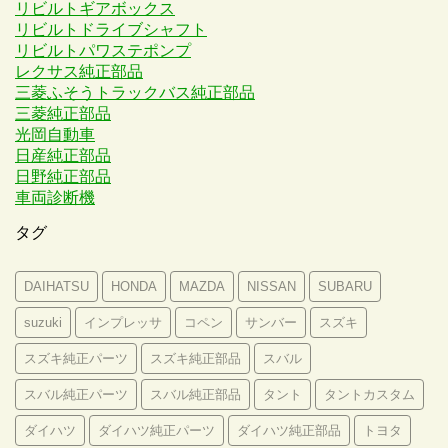
リビルトギアボックス
リビルトドライブシャフト
リビルトパワステポンプ
レクサス純正部品
三菱ふそうトラックバス純正部品
三菱純正部品
光岡自動車
日産純正部品
日野純正部品
車両診断機
タグ
DAIHATSU
HONDA
MAZDA
NISSAN
SUBARU
suzuki
インプレッサ
コペン
サンバー
スズキ
スズキ純正パーツ
スズキ純正部品
スバル
スバル純正パーツ
スバル純正部品
タント
タントカスタム
ダイハツ
ダイハツ純正パーツ
ダイハツ純正部品
トヨタ