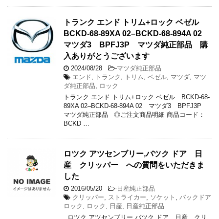
トランク エンド トリム+ロック ベゼル
BCKD-68-89XA 02–BCKD-68-894A 02
マツダ3 BPFJ3P マツダ純正部品 購
入ありがとうございます
2024/08/28
-
マツダ純正部品
エンド
,
トランク
,
トリム
,
ベゼル
,
マツダ
,
マツ
ダ純正部品
,
ロック
トランク エンド トリム+ロック ベゼル BCKD-68-
89XA 02–BCKD-68-894A 02 マツダ3 BPFJ3P
マツダ純正部品 ◎ご注文商品明細 商品コード：
BCKD …
ロツク アツセンブリー,バツク ドア 日
産 クリッパー への質問をいただきま
した
2016/05/20
-
日産純正部品
クリッパー
,
ストライカー
,
ソケット
,
バックドア
ロック
,
ロック
,
日産
,
日産純正部品
ロツク アツセンブリー,バツク ドア 日産 クリ