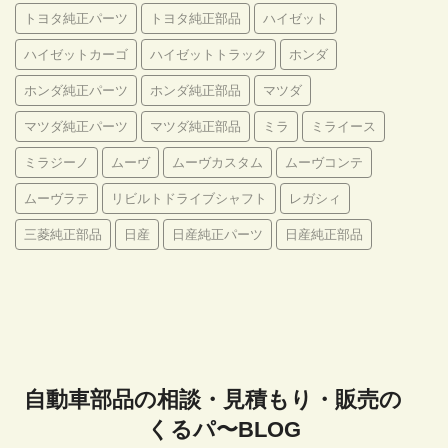
トヨタ純正パーツ
トヨタ純正部品
ハイゼット
ハイゼットカーゴ
ハイゼットトラック
ホンダ
ホンダ純正パーツ
ホンダ純正部品
マツダ
マツダ純正パーツ
マツダ純正部品
ミラ
ミライース
ミラジーノ
ムーヴ
ムーヴカスタム
ムーヴコンテ
ムーヴラテ
リビルトドライブシャフト
レガシィ
三菱純正部品
日産
日産純正パーツ
日産純正部品
自動車部品の相談・見積もり・販売の
くるパ〜BLOG